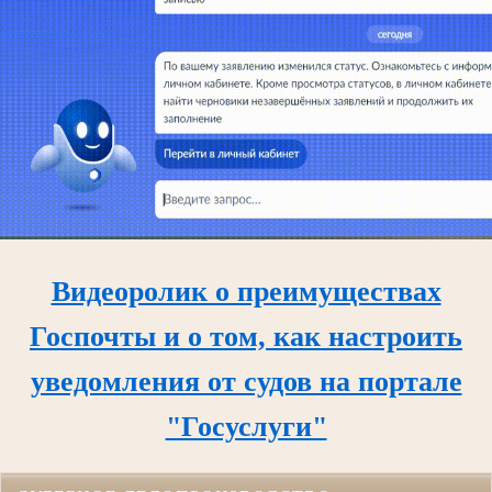
Видеоролик о преимуществах
Госпочты и о том, как настроить
уведомления от судов на портале
"Госуслуги"