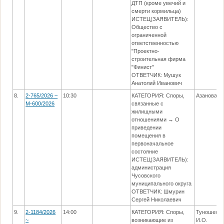
ДТП (кроме увечий и
смерти кормильца)
ИСТЕЦ(ЗАЯВИТЕЛЬ):
Общество с
ограниченной
ответственностью
"Проектно-
строительная фирма
"Финист"
ОТВЕТЧИК: Мушук
Анатолий Иванович
8.
2-765/2026 ~
10:30
КАТЕГОРИЯ: Споры,
Азанова С
М-600/2026
связанные с
жилищными
отношениями → О
приведении
помещения в
первоначальное
состояние
ИСТЕЦ(ЗАЯВИТЕЛЬ):
администрация
Чусовского
муниципального округа
ОТВЕТЧИК: Шмурин
Сергей Николаевич
9.
2-1184/2026
14:00
КАТЕГОРИЯ: Споры,
Туношенск
~
возникающие из
И.О.