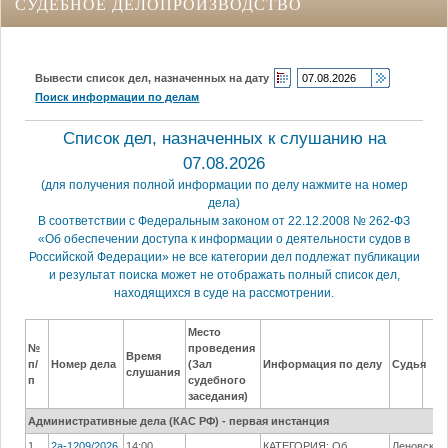
СУДЕБНОЕ ДЕЛОПРОИЗВОДСТВО
Вывести список дел, назначенных на дату
Поиск информации по делам
Список дел, назначенных к слушанию на
07.08.2026
(для получения полной информации по делу нажмите на номер
дела)
В соответствии с Федеральным законом от 22.12.2008 № 262-ФЗ
«Об обеспечении доступа к информации о деятельности судов в
Российской Федерации» не все категории дел подлежат публикации
и результат поиска может не отображать полный список дел,
находящихся в суде на рассмотрении.
Место
№
проведения
Время
п/
Номер дела
(Зал
Информация по делу
Судья
слушания
п
судебного
заседания)
Административные дела (КАC РФ) - первая инстанция
1.
2а-1209/2026
14:00
КАТЕГОРИЯ: Об
Леновская