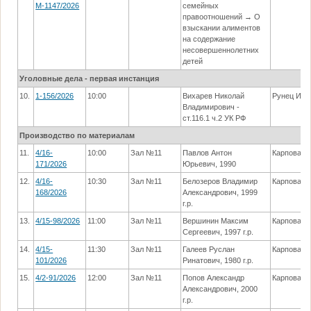
М-1147/2026
семейных
правоотношений → О
взыскании алиментов
на содержание
несовершеннолетних
детей
Уголовные дела - первая инстанция
10.
1-156/2026
10:00
Вихарев Николай
Рунец И.А.
Владимирович -
ст.116.1 ч.2 УК РФ
Производство по материалам
11.
4/16-
10:00
Зал №11
Павлов Антон
Карпова А
171/2026
Юрьевич, 1990
12.
4/16-
10:30
Зал №11
Белозеров Владимир
Карпова А
168/2026
Александрович, 1999
г.р.
13.
4/15-98/2026
11:00
Зал №11
Вершинин Максим
Карпова А
Сергеевич, 1997 г.р.
14.
4/15-
11:30
Зал №11
Галеев Руслан
Карпова А
101/2026
Ринатович, 1980 г.р.
15.
4/2-91/2026
12:00
Зал №11
Попов Александр
Карпова А
Александрович, 2000
г.р.