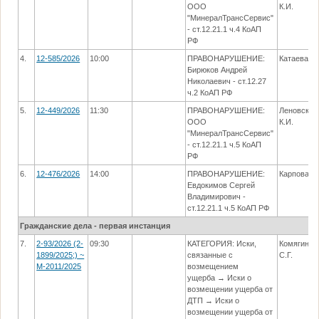
ООО
К.И.
"МинералТрансСервис"
- ст.12.21.1 ч.4 КоАП
РФ
4.
12-585/2026
10:00
ПРАВОНАРУШЕНИЕ:
Катаева Т.
Бирюков Андрей
Николаевич - ст.12.27
ч.2 КоАП РФ
5.
12-449/2026
11:30
ПРАВОНАРУШЕНИЕ:
Леновская
ООО
К.И.
"МинералТрансСервис"
- ст.12.21.1 ч.5 КоАП
РФ
6.
12-476/2026
14:00
ПРАВОНАРУШЕНИЕ:
Карпова А
Евдокимов Сергей
Владимирович -
ст.12.21.1 ч.5 КоАП РФ
Гражданские дела - первая инстанция
7.
2-93/2026 (2-
09:30
КАТЕГОРИЯ: Иски,
Комягина
1899/2025;) ~
связанные с
С.Г.
М-2011/2025
возмещением
ущерба → Иски о
возмещении ущерба от
ДТП → Иски о
возмещении ущерба от