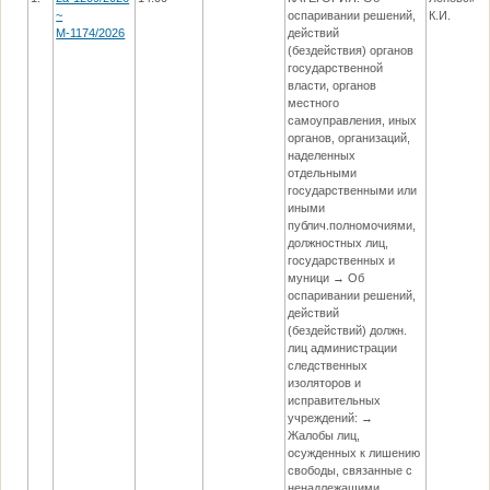
~
оспаривании решений,
К.И.
М-1174/2026
действий
(бездействия) органов
государственной
власти, органов
местного
самоуправления, иных
органов, организаций,
наделенных
отдельными
государственными или
иными
публич.полномочиями,
должностных лиц,
государственных и
муници → Об
оспаривании решений,
действий
(бездействий) должн.
лиц администрации
следственных
изоляторов и
исправительных
учреждений: →
Жалобы лиц,
осужденных к лишению
свободы, связанные с
ненадлежащими