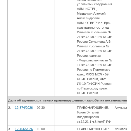
условиями содержания
АДМ. ИСТЕЦ:
Мешалкин Алексей
Александрович
АДМ. ОТВЕТЧИК: Врач
травматолог-ортопед
Филиала «Больница №
2» ФКУЗ МСЧ-59 ФСИН
России Селезнева А.В.,
Филиал «Больница №
2» ФКУЗ МСЧ-59 ФСИН
России, филиал
«Медицинская часть №
1» ФКУЗ МСЧ-59 ФСИН
России по Пермскому
краю, ФКУЗ МСЧ - 59
ФСИН России, ФКУ
ИК-10 ГУФСИН России
по Пермскому краю,
ФСИН России
Дела об административных правонарушениях - жалобы на постановления
2.
12-374/2026
09:30
ПРАВОНАРУШЕНИЕ:
Акулова Е.
Гожан Виталий
Владимирович -
ст.12.21.1 ч.6 КоАП РФ
3.
12-466/2026
10:00
ПРАВОНАРУШЕНИЕ:
Леновская