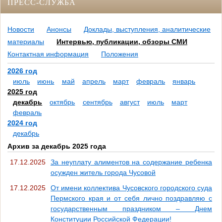
ПРЕСС-СЛУЖБА
Новости
Анонсы
Доклады, выступления, аналитические
материалы
Интервью, публикации, обзоры СМИ
Контактная информация
Положения
2026 год
июль
июнь
май
апрель
март
февраль
январь
2025 год
декабрь
октябрь
сентябрь
август
июль
март
февраль
2024 год
декабрь
Архив за декабрь 2025 года
17.12.2025
За неуплату алиментов на содержание ребенка
осужден житель города Чусовой
17.12.2025
От имени коллектива Чусовского городского суда
Пермского края и от себя лично поздравляю с
государственным праздником – Днем
Конституции Российской Федерации!