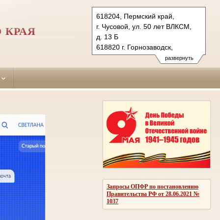
618204, Пермский край,
г. Чусовой, ул. 50 лет ВЛКСМ,
 КРАЯ
д. 13 Б
618820 г. Горнозаводск,
ул. Мира, д. 8
развернуть
Тел.: (34256) 4-83-86 (гр.), 4-83-
78 (уг.)
(34269) 4-23-02
chusovskoy.perm@sudrf.ru
gornozavodsky.perm@sudrf.ru
Запросы ОПФР по постановлению
Правительства РФ от 28.06.2021 №
1037