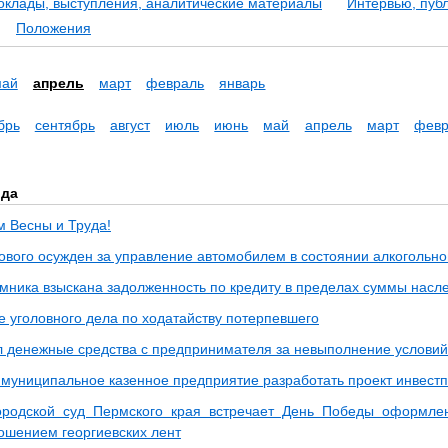
оклады, выступления, аналитические материалы
Интервью, пуб
Положения
май
апрель
март
февраль
январь
брь
сентябрь
август
июль
июнь
май
апрель
март
февр
ода
м Весны и Труда!
сового осужден за управление автомобилем в состоянии алкогольн
мника взыскана задолженность по кредиту в пределах суммы насл
 уголовного дела по ходатайству потерпевшего
л денежные средства с предпринимателя за невыполнение условий 
 муниципальное казенное предприятие разработать проект инвес
ородской суд Пермского края встречает День Победы оформле
ношением георгиевских лент