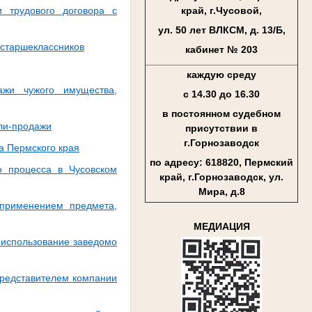
 трудового договора с
край, г.Чусовой,
ул. 50 лет ВЛКСМ, д. 13/Б,
 старшеклассников
кабинет № 203
каждую среду
ажи чужого имущества,
с 14.30 до 16.30
в постоянном судебном
пли-продажи
присутствии в
г.Горнозаводск
а Пермского края
по адресу: 618820, Пермский
 процесса в Чусовском
край, г.Горнозаводск, ул.
Мира, д.8
 применением предмета,
МЕДИАЦИЯ
 использование заведомо
представителем компании