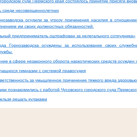
 городском суде Пермского края состоялось принятие присяги вно
ь среди несовершеннолетних
рнозаводска осудили за угрозу причинения насилия в отношении
олнением им своих должностных обязанностей.
ьный предприниматель оштрафован за нелегального сотрудника»
ода Горнозаводска осуждены за использование своих служеб
лужбы.
ние в сфере незаконного оборота наркотических средств осужден ж
учащихся гимназии с системой правосудия
тветственность за умышленное причинение тяжкого вреда здоровью
ики познакомились с работой Чусовского городского суда Пермског
ельзя решать кулаками