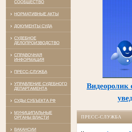
СООБЩЕСТВО
НОРМАТИВНЫЕ АКТЫ
ДОКУМЕНТЫ СУДА
СУДЕБНОЕ
ДЕЛОПРОИЗВОДСТВО
СПРАВОЧНАЯ
ИНФОРМАЦИЯ
ПРЕСС-СЛУЖБА
УПРАВЛЕНИЕ СУДЕБНОГО
Видеоролик 
ДЕПАРТАМЕНТА
уве
СУДЫ СУБЪЕКТА РФ
МУНИЦИПАЛЬНЫЕ
ПРЕСС-СЛУЖБА
ОРГАНЫ ВЛАСТИ
ВАКАНСИИ