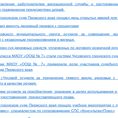
омление работодателем миграционной службы о расторжении
 гражданином предусмотрен штраф.
 городском суде Пермского края прошел день открытых дверей для
вил вернуть денежный перевод с процентами
овского муниципального округа осудили за совершение кр
 с незаконным проникновением в жилище.
ерез суд денежных средств, уплаченных по договору розничной ку
класса МАОУ «ООШ № 7» стали гостями Чусовского городского суд
ики МАОУ «ООШ № 7» примерили роли участников судебного
уде Пермского края
 г.Чусовой осудили за причинение тяжкого вреда здоровью с
о в качестве оружия.
рми осудили за приобретение, хранение в целях использования и
 удостоверения, предоставляющего права.
 городском суде Пермского края прошло учебное мероприятие с 
ис», специалистом по сопровождению СПС «КонсультантПлюс»