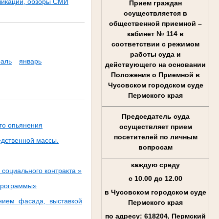
ликации, обзоры СМИ
Прием граждан
осуществляется в
общественной приемной –
кабинет № 114 в
соответствии с режимом
работы суда и
аль
январь
действующего на основании
Положения о Приемной в
Чусовском городском суде
Пермского края
Председатель суда
ого опьянения
осуществляет прием
посетителей по личным
едственной массы.
вопросам
каждую среду
социального контракта »
с 10.00 до 12.00
тпрограммы»
в Чусовском городском суде
нием фасада, выставкой
Пермского края
по адресу: 618204, Пермский