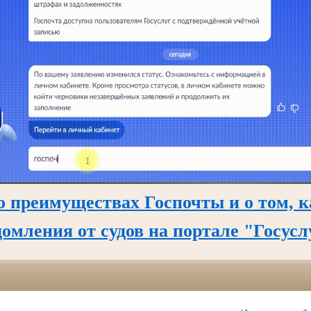
о преимуществах Госпочты и о том, к
домления от судов на портале "Госусл