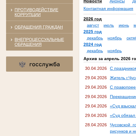
Новости
Анонсы
Д
Контактная информация
ПРОТИВОДЕЙСТВИЕ
КОРРУПЦИИ
2026 год
август
июль
июнь
ОБРАЩЕНИЯ ГРАЖДАН
2025 год
декабрь
ноябрь
октя
ВНЕПРОЦЕССУАЛЬНЫЕ
ОБРАЩЕНИЯ
2024 год
декабрь
ноябрь
Архив за апрель 2026 г
30.04.2026
С празднико
29.04.2026
Житель г.Чу
29.04.2026
С правопрее
29.04.2026
Прекращение
29.04.2026
«Суд взыска
29.04.2026
«Суд обязал
28.04.2026
Чусовской г
рисунков и 