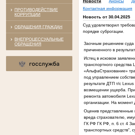
Новости
Анонсы
Д
Контактная информация
ПРОТИВОДЕЙСТВИЕ
КОРРУПЦИИ
Новость от 30.04.2025
Суд удовлетворил требов
ОБРАЩЕНИЯ ГРАЖДАН
порядке суброгации.
ВНЕПРОЦЕССУАЛЬНЫЕ
Заочным решением суда 
ОБРАЩЕНИЯ
причиненного в результат
Истец в исковом заявлен
транспортного средства 
«АльфаСтрахование» тра
под управлением собстве
результате ДТП т/с Lexu
возмещении ущерба. При
ремонта автомобиля Lexu
организации. На момент 
Оценив представленные в
вреда страхователю, имуще
ГК РФ ГК РФ, п. 6 ст. 4 
транспортных средств", 