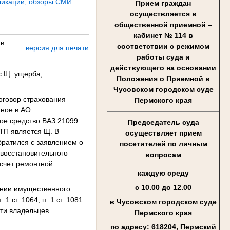
ликации, обзоры СМИ
Прием граждан
осуществляется в
общественной приемной –
кабинет № 114 в
 в
соответствии с режимом
версия для печати
работы суда и
действующего на основании
с Щ. ущерба,
Положения о Приемной в
Чусовском городском суде
оговор страхования
Пермского края
нное в АО
ое средство ВАЗ 21099
Председатель суда
ТП является Щ. В
осуществляет прием
братился с заявлением о
посетителей по личным
восстановительного
вопросам
 счет ремонтной
каждую среду
с 10.00 до 12.00
нении имущественного
1 ст. 1064, п. 1 ст. 1081
в Чусовском городском суде
сти владельцев
Пермского края
по адресу: 618204, Пермский