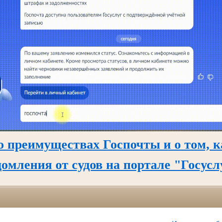
о преимуществах Госпочты и о том, к
домления от судов на портале "Госусл