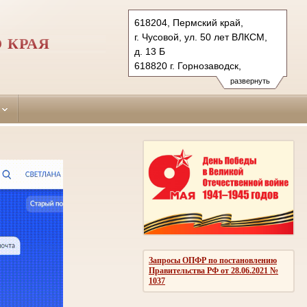
618204, Пермский край,
г. Чусовой, ул. 50 лет ВЛКСМ,
 КРАЯ
д. 13 Б
618820 г. Горнозаводск,
ул. Мира, д. 8
развернуть
Тел.: (34256) 4-83-86 (гр.), 4-83-
78 (уг.)
(34269) 4-23-02
chusovskoy.perm@sudrf.ru
gornozavodsky.perm@sudrf.ru
Запросы ОПФР по постановлению
Правительства РФ от 28.06.2021 №
1037