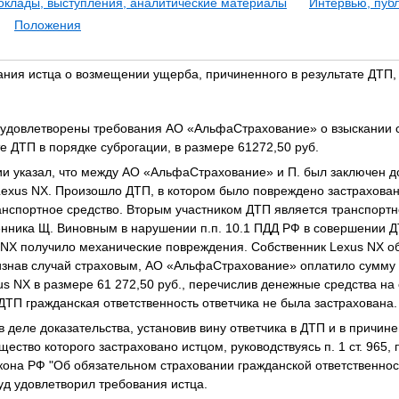
оклады, выступления, аналитические материалы
Интервью, пуб
Положения
ания истца о возмещении ущерба, причиненного в результате ДТП,
удовлетворены требования АО «АльфаСтрахование» о взыскании 
е ДТП в порядке суброгации, в размере 61272,50 руб.
ии указал, что между АО «АльфаСтрахование» и П. был заключен д
Lexus NX. Произошло ДТП, в котором было повреждено застрахова
нспортное средство. Вторым участником ДТП является транспортн
нника Щ. Виновным в нарушении п.п. 10.1 ПДД РФ в совершении Д
s NX получило механические повреждения. Собственник Lexus NX о
знав случай страховым, АО «АльфаСтрахование» оплатило сумму 
s NX в размере 61 272,50 руб., перечислив денежные средства на
ДТП гражданская ответственность ответчика не была застрахована.
 деле доказательства, установив вину ответчика в ДТП и в причи
ство которого застраховано истцом, руководствуясь п. 1 ст. 965, п. 
Закона РФ "Об обязательном страховании гражданской ответственно
суд удовлетворил требования истца.