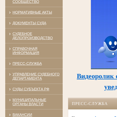
СООБЩЕСТВО
НОРМАТИВНЫЕ АКТЫ
ДОКУМЕНТЫ СУДА
СУДЕБНОЕ
ДЕЛОПРОИЗВОДСТВО
СПРАВОЧНАЯ
ИНФОРМАЦИЯ
ПРЕСС-СЛУЖБА
УПРАВЛЕНИЕ СУДЕБНОГО
Видеоролик 
ДЕПАРТАМЕНТА
уве
СУДЫ СУБЪЕКТА РФ
МУНИЦИПАЛЬНЫЕ
ПРЕСС-СЛУЖБА
ОРГАНЫ ВЛАСТИ
ВАКАНСИИ