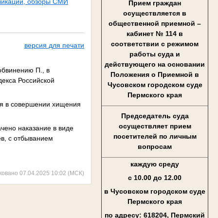
ликации, обзоры СМИ
Прием граждан
осуществляется в
общественной приемной –
кабинет № 114 в
соответствии с режимом
версия для печати
работы суда и
действующего на основании
обвинению П., в
Положения о Приемной в
декса Российской
Чусовском городском суде
Пермского края
ся в совершении хищения
Председатель суда
осуществляет прием
ачено наказание в виде
посетителей по личным
ев, с отбыванием
вопросам
каждую среду
ковано 07.04.2025 10:02 (МСК)
с 10.00 до 12.00
в Чусовском городском суде
Пермского края
по адресу: 618204, Пермский