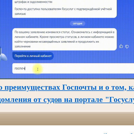
о преимуществах Госпочты и о том, к
домления от судов на портале "Госусл