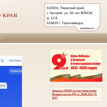
618204, Пермский край,
г. Чусовой, ул. 50 лет ВЛКСМ,
 КРАЯ
д. 13 Б
618820 г. Горнозаводск,
ул. Мира, д. 8
развернуть
Тел.: (34256) 4-83-86 (гр.), 4-83-
78 (уг.)
(34269) 4-23-02
chusovskoy.perm@sudrf.ru
gornozavodsky.perm@sudrf.ru
Запросы ОПФР по постановлению
Правительства РФ от 28.06.2021 №
1037