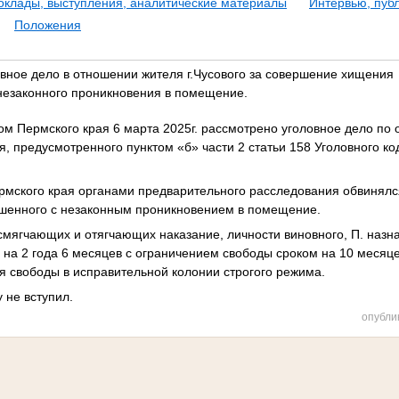
оклады, выступления, аналитические материалы
Интервью, пуб
Положения
вное дело в отношении жителя г.Чусового за совершение хищения
незаконного проникновения в помещение.
ом Пермского края 6 марта 2025г. рассмотрено уголовное дело по 
, предусмотренного пунктом «б» части 2 статьи 158 Уголовного ко
Пермского края органами предварительного расследования обвинял
ршенного с незаконным проникновением в помещение.
 смягчающих и отягчающих наказание, личности виновного, П. назн
на 2 года 6 месяцев с ограничением свободы сроком на 10 месяц
я свободы в исправительной колонии строгого режима.
 не вступил.
опубли