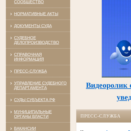
СООБЩЕСТВО
НОРМАТИВНЫЕ АКТЫ
ДОКУМЕНТЫ СУДА
СУДЕБНОЕ
ДЕЛОПРОИЗВОДСТВО
СПРАВОЧНАЯ
ИНФОРМАЦИЯ
ПРЕСС-СЛУЖБА
УПРАВЛЕНИЕ СУДЕБНОГО
Видеоролик 
ДЕПАРТАМЕНТА
уве
СУДЫ СУБЪЕКТА РФ
МУНИЦИПАЛЬНЫЕ
ПРЕСС-СЛУЖБА
ОРГАНЫ ВЛАСТИ
ВАКАНСИИ